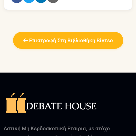
Επιστροφή Στη Βιβλιοθήκη Βίντεο
Αστική Μη Κερδοσκοπική Εταιρία, με στόχο