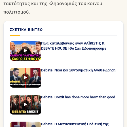
ταυτότητας και της κληρονομιάς του κοινού
πολιτισμού.
ΣΧΕΤΙΚΆ ΒΊΝΤΕΟ
Πώς καταλαβαίνεις έναν ΛΑΪΚΙΣΤΗ; ft.
DEBATE HOUSE | Θα Σας Ειδοποιήσουμε
Debate: Νέοι και Συνταγματική Αναθεώρηση
Debate: Brexit has done more harm than good
Debate: Η Μεταναστευτική Πολιτική της