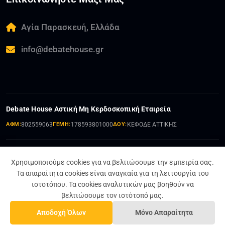
Αγία Παρασκευή, Ελλάδα
info@debatehouse.gr
Debate House Αστική Μη Κερδοσκοπική Εταιρεία
ΑΦΜ:
802559063
ΓΕΜΗ:
178593801000
ΔΟΥ:
ΚΕΦΟΔΕ ΑΤΤΙΚΗΣ
Χρησιμοποιούμε cookies για να βελτιώσουμε την εμπειρία σας.
Όροι και Προϋποθέσεις
Πολιτική Απορρήτου
Τα απαραίτητα cookies είναι αναγκαία για τη λειτουργία του
Σχέδιο Ισότητας Φύλων
ιστοτόπου. Τα cookies αναλυτικών μας βοηθούν να
βελτιώσουμε τον ιστότοπό μας.
Αποδοχή Όλων
Μόνο Απαραίτητα
© 2024 - 2026 Debate House Α.Μ.Κ.Ε.