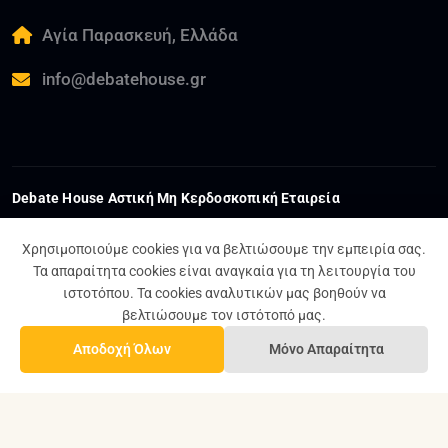
Αγία Παρασκευή, Ελλάδα
info@debatehouse.gr
Debate House Αστική Μη Κερδοσκοπική Εταιρεία
ΑΦΜ:
802559063
ΓΕΜΗ:
178593801000
ΔΟΥ:
ΚΕΦΟΔΕ ΑΤΤΙΚΗΣ
Χρησιμοποιούμε cookies για να βελτιώσουμε την εμπειρία σας.
Τα απαραίτητα cookies είναι αναγκαία για τη λειτουργία του
ιστοτόπου. Τα cookies αναλυτικών μας βοηθούν να
Όροι και Προϋποθέσεις
Πολιτική Απορρήτου
βελτιώσουμε τον ιστότοπό μας.
Σχέδιο Ισότητας Φύλων
Αποδοχή Όλων
Μόνο Απαραίτητα
© 2024 - 2026 Debate House Α.Μ.Κ.Ε.