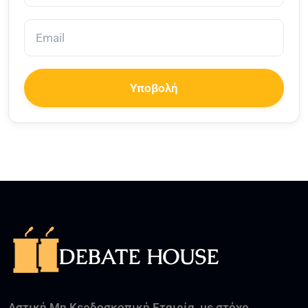
Υποβολή
Αστική Μη Κερδοσκοπική Εταιρία, με στόχο