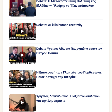
Debate: Η Μεταναστευτική Πολιτική της
Ελλάδας — Πλεύρης vs Τζανακόπουλος
Debate: AI kills human creativity
Debate Υγείας: Άδωνις Γεωργιάδης εναντίον
Πέτρου Παππά
Η Επιστροφή των Γλυπτών του Παρθενώνα:
Ποιος Κατέχει την Ιστορία;
Χρήστος Λαγκαδιανός: Η αξία του διαλόγου
για την Δημοκρατία