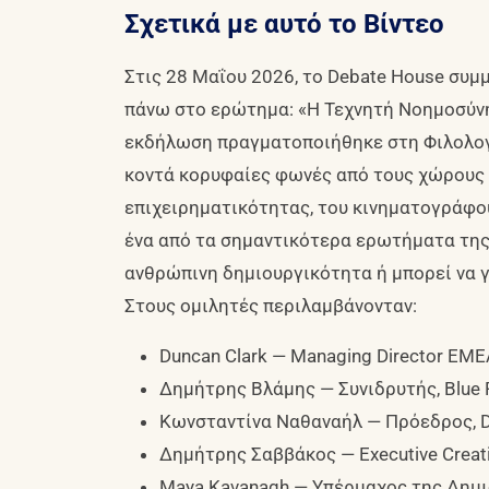
Σχετικά με αυτό το Βίντεο
Στις 28 Μαΐου 2026, το Debate House συμ
πάνω στο ερώτημα: «Η Τεχνητή Νοημοσύν
εκδήλωση πραγματοποιήθηκε στη Φιλολογ
κοντά κορυφαίες φωνές από τους χώρους τ
επιχειρηματικότητας, του κινηματογράφου
ένα από τα σημαντικότερα ερωτήματα της 
ανθρώπινη δημιουργικότητα ή μπορεί να γί
Στους ομιλητές περιλαμβάνονταν:
Duncan Clark — Managing Director EME
Δημήτρης Βλάμης — Συνιδρυτής, Blue 
Κωνσταντίνα Ναθαναήλ — Πρόεδρος, Di
Δημήτρης Σαββάκος — Executive Creativ
Maya Kavanagh — Υπέρμαχος της Δημ