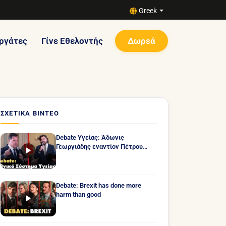
Greek
ργάτες
Γίνε Εθελοντής
Δωρεά
ΣΧΕΤΙΚΆ ΒΊΝΤΕΟ
Debate Υγείας: Άδωνις
Γεωργιάδης εναντίον Πέτρου
Παππά
Debate: Brexit has done more
harm than good