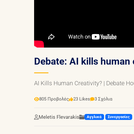
Debate: AI kills human 
AI Kills Human Creativity? | Debate 
805 Προβολές
23 Likes
3 Σχόλια
Meletis Flevarakis
Αγγλικά
Συνεργασίες