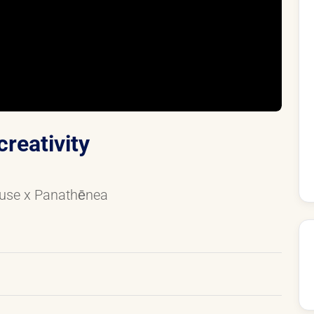
creativity
House x Panathēnea