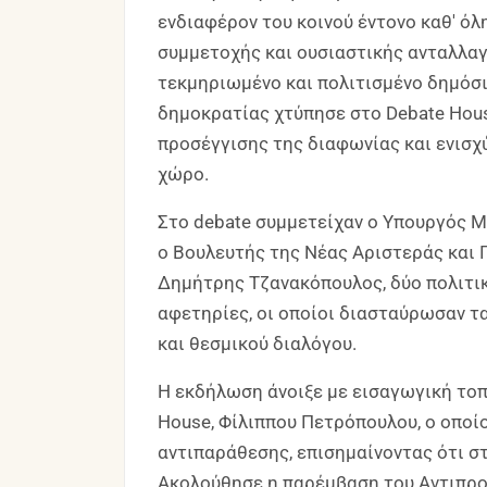
ενδιαφέρον του κοινού έντονο καθ' όλ
συμμετοχής και ουσιαστικής ανταλλα
τεκμηριωμένο και πολιτισμένο δημόσι
δημοκρατίας χτύπησε στο Debate Hous
προσέγγισης της διαφωνίας και ενισχ
χώρο.
Στο debate συμμετείχαν ο Υπουργός Μ
ο Βουλευτής της Νέας Αριστεράς και 
Δημήτρης Τζανακόπουλος, δύο πολιτικ
αφετηρίες, οι οποίοι διασταύρωσαν τ
και θεσμικού διαλόγου.
Η εκδήλωση άνοιξε με εισαγωγική τοπ
House, Φίλιππου Πετρόπουλου, ο οποί
αντιπαράθεσης, επισημαίνοντας ότι στ
Ακολούθησε η παρέμβαση του Αντιπρο