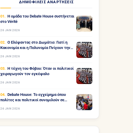
ΔΗΜΟΦΙΛΕΊΣ ΑΝΑΡΤΉΣΕΙΣ
Η ομάδα του Debate House συστήνεται
στο Vérité
26 JAN 2026
Ο Ελέφαντας στο Δωμάτιο: Γιατί η
Κακονομία και η Πολυνομία Πνίγουν την
Ελλάδα
26 JAN 2026
Η τέχνη του Φόβου: Όταν οι πολιτικοί
χειραγωγούν τον εγκέφαλο
26 JAN 2026
Debate House: Το εγχείρημα όπου
πολίτες και πολιτικοί συνομιλούν σε
ανοιχτό διάλογο
26 JAN 2026