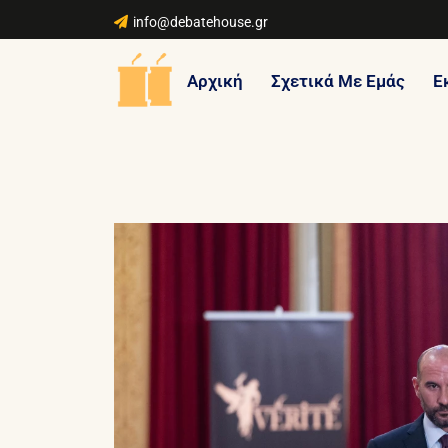
info@debatehouse.gr
Αρχική
Σχετικά Με Εμάς
Ε