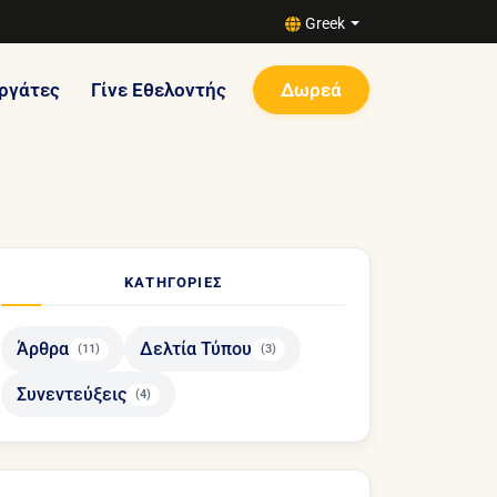
Greek
ργάτες
Γίνε Εθελοντής
Δωρεά
ΚΑΤΗΓΟΡΊΕΣ
Άρθρα
Δελτία Τύπου
(11)
(3)
Συνεντεύξεις
(4)