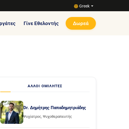
Greek
ργάτες
Γίνε Εθελοντής
Δωρεά
ΆΛΛΟΙ ΟΜΙΛΗΤΈΣ
Dr. Δημήτρης Παπαδημητριάδης
Ψυχίατρος, Ψυχοθεραπευτής