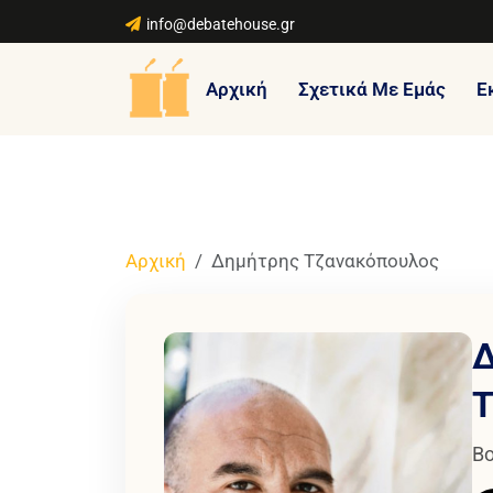
info@debatehouse.gr
Αρχική
Σχετικά Με Εμάς
Ε
Αρχική
Δημήτρης Τζανακόπουλος
Δ
Τ
Βο