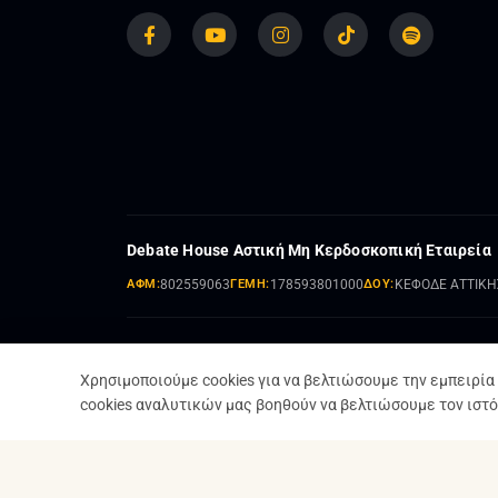
Debate House Αστική Μη Κερδοσκοπική Εταιρεία
ΑΦΜ:
802559063
ΓΕΜΗ:
178593801000
ΔΟΥ:
ΚΕΦΟΔΕ ΑΤΤΙΚΗ
Χρησιμοποιούμε cookies για να βελτιώσουμε την εμπειρία σ
cookies αναλυτικών μας βοηθούν να βελτιώσουμε τον ιστό
© 2024 - 2026 Debate House Α.Μ.Κ.Ε.