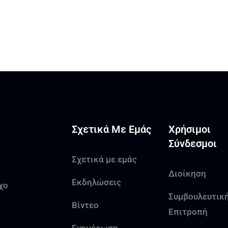
Σχετικά Με Εμάς
Χρήσιμοι
Σύνδεσμοι
Σχετικά με εμάς
Διοίκηση
Εκδηλώσεις
χο
Συμβουλευτικ
Βίντεο
Επιτροπή