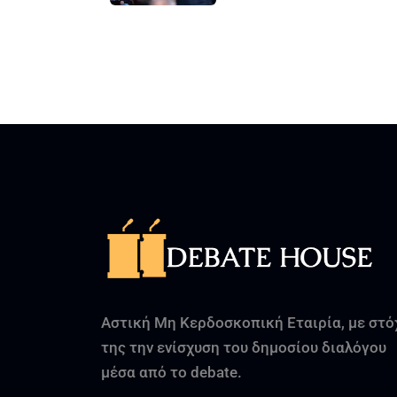
Αστική Μη Κερδοσκοπική Εταιρία, με στό
της την ενίσχυση του δημοσίου διαλόγου
μέσα από το debate.