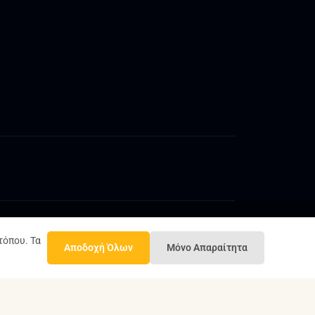
τόπου. Τα
Αποδοχή Όλων
Μόνο Απαραίτητα
ροι και Προϋποθέσεις
Πολιτική Απορρήτου
Σχέδιο Ισότητας Φύλων