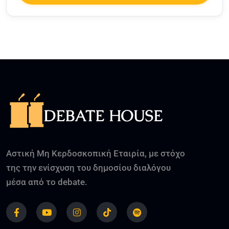
Αστική Μη Κερδοσκοπική Εταιρία, με στόχο
της την ενίσχυση του δημοσίου διαλόγου
μέσα από το debate.