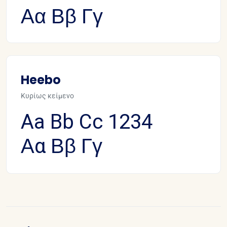
Αα Ββ Γγ
Heebo
Κυρίως κείμενο
Aa Bb Cc 1234
Αα Ββ Γγ