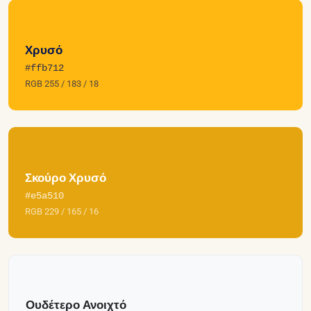
Χρυσό
#ffb712
RGB 255 / 183 / 18
Σκούρο Χρυσό
#e5a510
RGB 229 / 165 / 16
Ουδέτερο Ανοιχτό