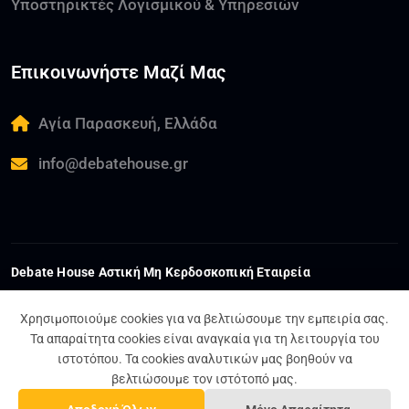
Υποστηρικτές Λογισμικού & Υπηρεσιών
Επικοινωνήστε Μαζί Μας
Αγία Παρασκευή, Ελλάδα
info@debatehouse.gr
Debate House Αστική Μη Κερδοσκοπική Εταιρεία
ΑΦΜ:
802559063
ΓΕΜΗ:
178593801000
ΔΟΥ:
ΚΕΦΟΔΕ ΑΤΤΙΚΗΣ
Χρησιμοποιούμε cookies για να βελτιώσουμε την εμπειρία σας.
Τα απαραίτητα cookies είναι αναγκαία για τη λειτουργία του
ιστοτόπου. Τα cookies αναλυτικών μας βοηθούν να
Όροι και Προϋποθέσεις
Πολιτική Απορρήτου
βελτιώσουμε τον ιστότοπό μας.
Σχέδιο Ισότητας Φύλων