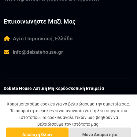
Επικοινωνήστε Μαζί Μας
Αγία Παρασκευή, Ελλάδα
info@debatehouse.gr
Debate House Αστική Μη Κερδοσκοπική Εταιρεία
ΑΦΜ:
802559063
ΓΕΜΗ:
178593801000
ΔΟΥ:
ΚΕΦΟΔΕ ΑΤΤΙΚΗΣ
Χρησιμοποιούμε cookies για να βελτιώσουμε την εμπειρία σας.
Τα απαραίτητα cookies είναι αναγκαία για τη λειτουργία του
ιστοτόπου. Τα cookies αναλυτικών μας βοηθούν να
Όροι και Προϋποθέσεις
Πολιτική Απορρήτου
βελτιώσουμε τον ιστότοπό μας.
Σχέδιο Ισότητας Φύλων
Αποδοχή Όλων
Μόνο Απαραίτητα